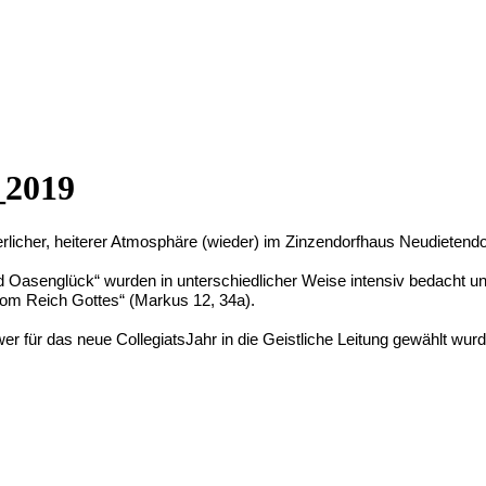
_2019
icher, heiterer Atmosphäre (wieder) im Zinzendorfhaus Neudietendorf
nglück“ wurden in unterschiedlicher Weise intensiv bedacht und b
 vom Reich Gottes“ (Markus 12, 34a).
wer für das neue CollegiatsJahr in die Geistliche Leitung gewählt wurd